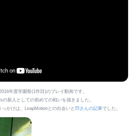
2016年度学園祭(1作目)のプレイ動画です。
SI’sの新人としての初めての戦いを描きました。
かけは、LeapMotionとの出会いと
凹さんの記事
でした。