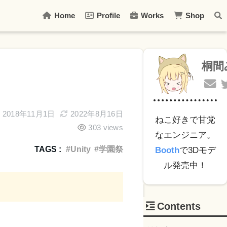
Home
Profile
Works
Shop
桐間
2018年11月1日
2022年8月16日
ねこ好きで甘党
303 views
なエンジニア。
TAGS :
Unity
学園祭
Booth
で3Dモデ
ル発売中！
Contents