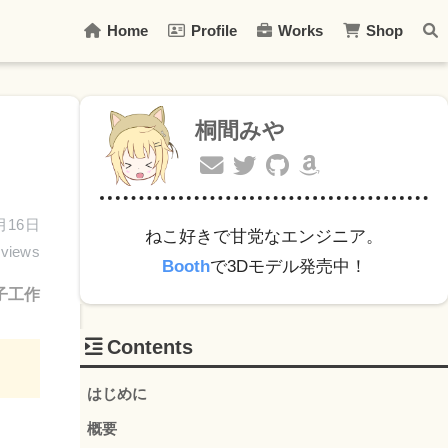
Home
Profile
Works
Shop
桐間みや
月16日
ねこ好きで甘党なエンジニア。
views
Booth
で3Dモデル発売中！
子工作
Contents
はじめに
概要