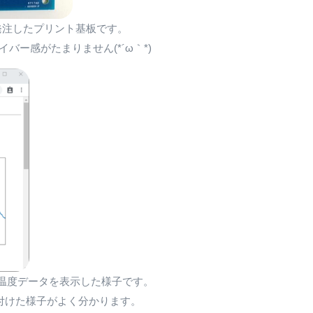
発注したプリント基板です。
バー感がたまりません(*´ω｀*)
温度データを表示した様子です。
付けた様子がよく分かります。